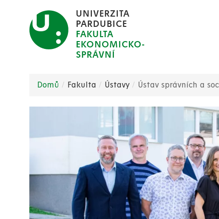
Přejít
UNIVERZITA
k
PARDUBICE
FAKULTA
hlavnímu
EKONOMICKO-
obsahu
SPRÁVNÍ
Domů
Fakulta
Ústavy
Ústav správních a soc
Drobečková
navigace