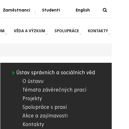
Zaměstnanci
Studenti
English
|
UM
VĚDA A VÝZKUM
SPOLUPRÁCE
KONTAKTY
Ústav správních a sociálních věd
03.
O ústavu
Témata závěrečných prací
FES
Projekty
Spolupráce s praxí
Akce a zajímavosti
Kontakty