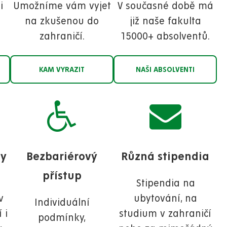
i
Umožníme vám vyjet
V současné době má
na zkušenou do
již naše fakulta
zahraničí.
15000+ absolventů.
KAM VYRAZIT
NAŠI ABSOLVENTI
ny
Bezbariérový
Různá stipendia
přístup
Stipendia na
v
ubytování, na
Individuální
 i
studium v zahraničí
podmínky,