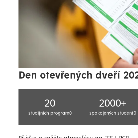
Den otevřených dveří 20
20
2000+
studijních programů
spokojených studentů