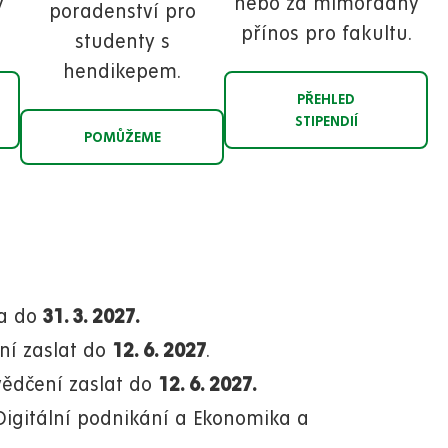
y
nebo za mimořádný
poradenství pro
přínos pro fakultu.
studenty s
hendikepem.
PŘEHLED
STIPENDIÍ
POMŮŽEME
ia do
31. 3. 2027.
ení zaslat do
12. 6. 2027
.
vědčení zaslat do
12. 6. 2027.
Digitální podnikání a Ekonomika a