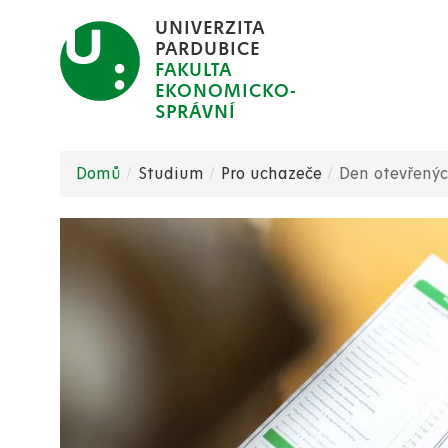
Přejít
UNIVERZITA
k
PARDUBICE
FAKULTA
hlavnímu
EKONOMICKO-
obsahu
SPRÁVNÍ
Domů
Studium
Pro uchazeče
Den otevřenýc
Drobečková
navigace