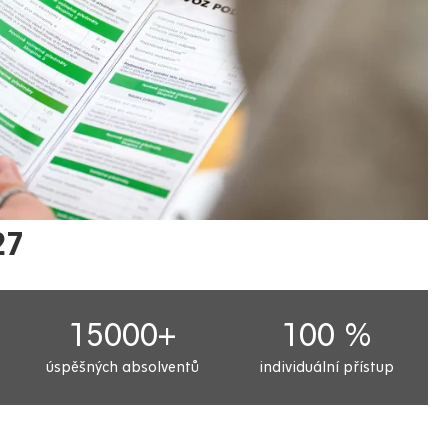
27
15000+
100 %
úspěšných absolventů
individuální přístup