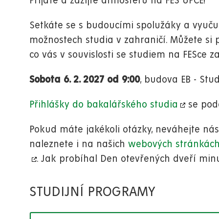
Přijďte a zažijte atmosféru na FES UPCE!
Setkáte se s budoucími spolužáky a vyučují
možnostech studia v zahraničí. Můžete si 
co vás v souvislosti se studiem na FESce z
Sobota 6. 2. 2027 od 9:00
, budova EB - St
Přihlášky do bakalářského studia
se pod
Pokud máte jakékoli otázky, neváhejte ná
naleznete i na našich
webových stránkác
. Jak probíhal Den otevřených dveří min
STUDIJNÍ PROGRAMY