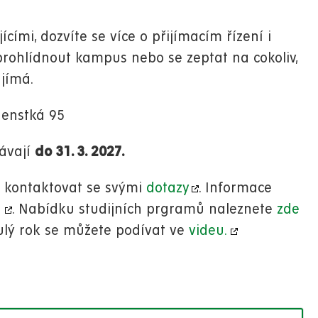
cími, dozvíte se více o přijímacím řízení i
prohlídnout kampus nebo se zeptat na cokoliv,
ajímá.
udenstká 95
ávají
do 31. 3. 2027.
s kontaktovat se svými
dotazy
. Informace
h
. Nabídku studijních prgramů naleznete
zde
ulý rok se můžete podívat ve
videu.