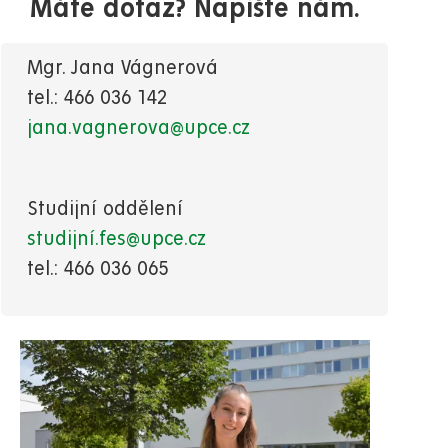
Máte dotaz? Napište nám.
Mgr. Jana Vágnerová
tel.: 466 036 142
jana.vagnerova@upce.cz
Studijní oddělení
studijní.fes@upce.cz
tel.: 466 036 065