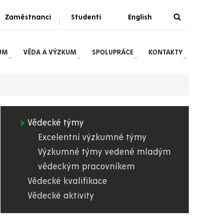
Zaměstnanci
Studenti
English
|
UM
VĚDA A VÝZKUM
SPOLUPRÁCE
KONTAKTY
Vědecké týmy
03.
Excelentní výzkumné týmy
Výzkumné týmy vedené mladým
FES
vědeckým pracovníkem
Vědecké kvalifikace
Vědecké aktivity