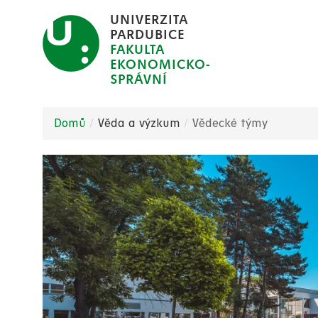
Přejít
UNIVERZITA
k
PARDUBICE
FAKULTA
hlavnímu
EKONOMICKO-
obsahu
SPRÁVNÍ
Domů
Věda a výzkum
Vědecké týmy
Drobečková
navigace