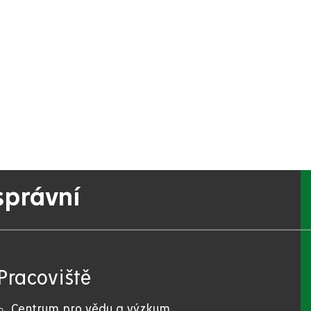
správní
Pracoviště
Centrum pro vědu a výzkum