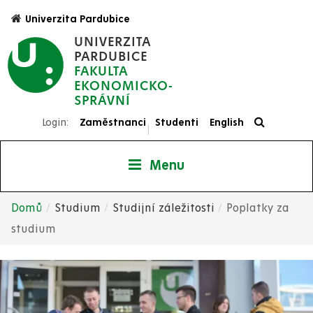
Přejít
Univerzita Pardubice
k
UNIVERZITA
hlavnímu
PARDUBICE
obsahu
FAKULTA
EKONOMICKO-
SPRÁVNÍ
Login:
Zaměstnanci
Studenti
English
|
Menu
Domů
Studium
Studijní záležitosti
Poplatky za
Drobečková
studium
navigace