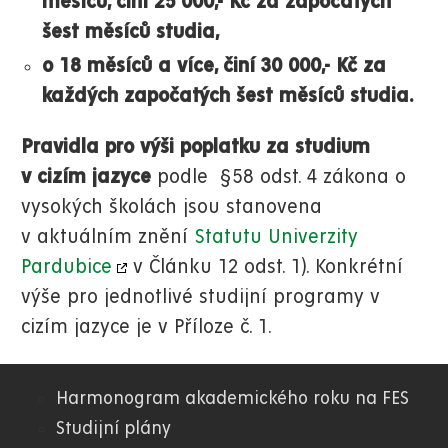
měsíců, činí 25 000,- Kč za započatých
šest měsíců studia,
o 18 měsíců a více, činí 30 000,- Kč za
každých započatých šest měsíců studia.
Pravidla pro výši poplatku za studium
v cizím jazyce
podle §58 odst. 4 zákona o
vysokých školách jsou stanovena
v aktuálním znění
Statutu Univerzity
Pardubice
v Článku 12 odst. 1). Konkrétní
výše pro jednotlivé studijní programy v
cizím jazyce je v Příloze č. 1.
Harmonogram akademického roku na FES
03.
Studijní plány