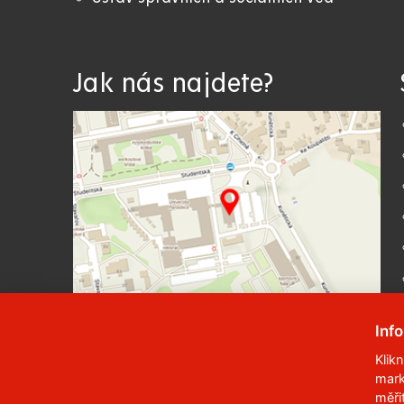
Jak nás najdete?
Inf
Klik
mark
© 2023
Univerzita Pardubice
,
Studentská
měři