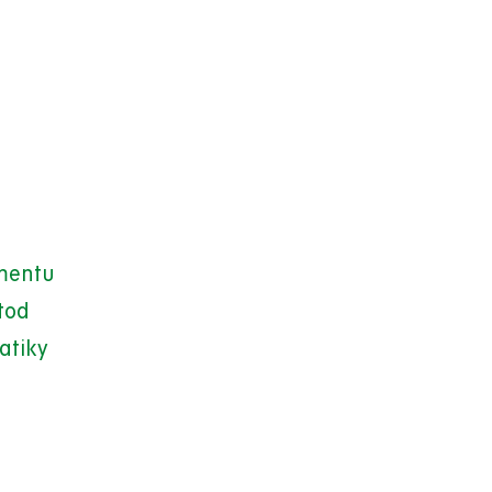
mentu
tod
atiky