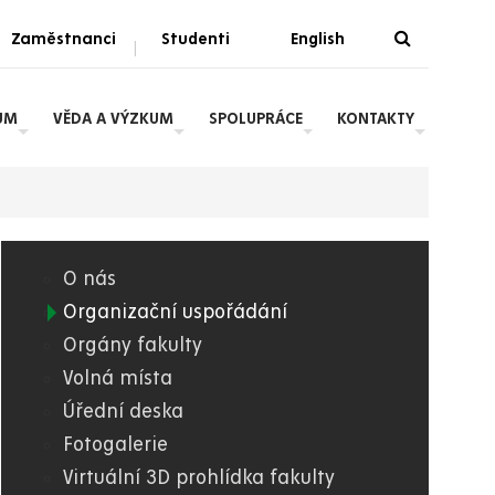
Zaměstnanci
Studenti
English
|
UM
VĚDA A VÝZKUM
SPOLUPRÁCE
KONTAKTY
O nás
03.
Organizační uspořádání
Orgány fakulty
FES
Volná místa
Úřední deska
Fotogalerie
Virtuální 3D prohlídka fakulty