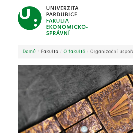
Přejít
UNIVERZITA
k
PARDUBICE
FAKULTA
hlavnímu
EKONOMICKO-
obsahu
SPRÁVNÍ
Domů
Fakulta
O fakultě
Organizační uspoř
Drobečková
navigace