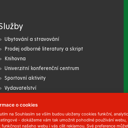
Služby
Ubytování a stravování
Prodej odborné literatury a skript
Knihovna
Univerzitní konferenční centrum
Sportovní aktivity
Vydavatelství
E-shop
ormace o cookies
nutím na Souhlasím se vším budou uloženy cookies funkční, analytic
etingové - dokážeme vám tak umožnit pohodlné používání webu,
 95
,
532 10
Pardubice 2
t funkčnost našeho webu i vás cílit reklamou. Své preference může