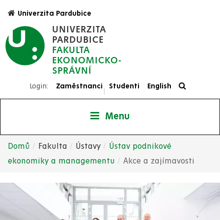
Přejít
Univerzita Pardubice
k
UNIVERZITA
hlavnímu
PARDUBICE
obsahu
FAKULTA
EKONOMICKO-
SPRÁVNÍ
Login:
Zaměstnanci
Studenti
English
|
Menu
Domů
Fakulta
Ústavy
Ústav podnikové
Drobečková
ekonomiky a managementu
Akce a zajímavosti
navigace