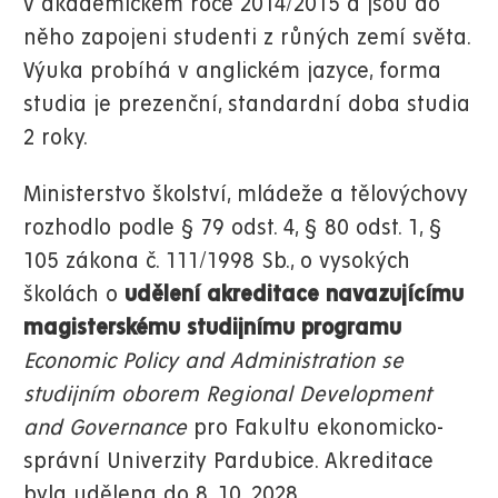
v akademickém roce 2014/2015 a jsou do
něho zapojeni studenti z růných zemí světa.
Výuka probíhá v anglickém jazyce, forma
studia je prezenční, standardní doba studia
2 roky.
Ministerstvo školství, mládeže a tělovýchovy
rozhodlo podle § 79 odst. 4, § 80 odst. 1, §
105 zákona č. 111/1998 Sb., o vysokých
školách o
udělení akreditace navazujícímu
magisterskému studijnímu programu
Economic Policy and Administration se
studijním oborem Regional Development
and Governance
pro Fakultu ekonomicko-
správní Univerzity Pardubice. Akreditace
byla udělena do 8. 10. 2028.