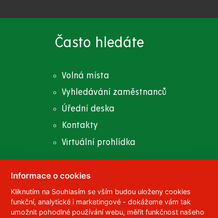
Často hledáte
Volná místa
Vyhledávání zaměstnanců
Úřední deska
Kontakty
Virtuální prohlídka
Informace o cookies
Kliknutím na Souhlasím se vším budou uloženy cookies
© 2023
Univerzita Pardubice
,
Studentská 95
,
funkční, analytické i marketingové - dokážeme vám tak
532 10
Pardubice 2
umožnit pohodlné používání webu, měřit funkčnost našeho