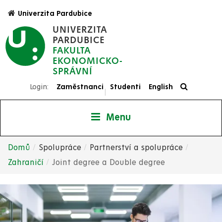
Přejít
Univerzita Pardubice
k
UNIVERZITA
hlavnímu
PARDUBICE
obsahu
FAKULTA
EKONOMICKO-
SPRÁVNÍ
Login:
Zaměstnanci
Studenti
English
|
Menu
Domů
Spolupráce
Partnerství a spolupráce
Drobečková
Zahraničí
Joint degree a Double degree
navigace