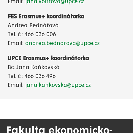
Email:
jana.voltrova@upce.cz
FES Erasmus+ koordinátorka
Andrea Bednářová
Tel. č.:
466 036 006
Email:
andrea.bednarova@upce.cz
UPCE Erasmus+ koordinátorka
Bc. Jana Kaňkovská
Tel. č.: 466 036 496
Email:
jana.kankovska@upce.cz
Fakulta ekonomicko-