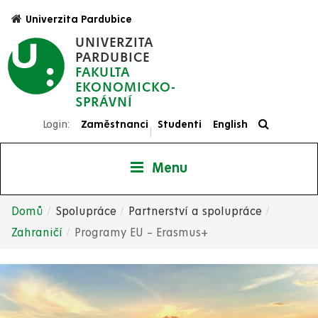
Přejít
Univerzita Pardubice
k
UNIVERZITA
hlavnímu
PARDUBICE
obsahu
FAKULTA
EKONOMICKO-
SPRÁVNÍ
Login:
Zaměstnanci
Studenti
English
|
Menu
Domů
Spolupráce
Partnerství a spolupráce
Drobečková
Zahraničí
Programy EU – Erasmus+
navigace