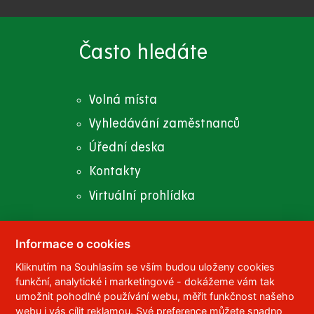
Často hledáte
Volná místa
Vyhledávání zaměstnanců
Úřední deska
Kontakty
Virtuální prohlídka
Informace o cookies
Kliknutím na Souhlasím se vším budou uloženy cookies
© 2023
Univerzita Pardubice
,
Studentská 95
,
funkční, analytické i marketingové - dokážeme vám tak
532 10
Pardubice 2
umožnit pohodlné používání webu, měřit funkčnost našeho
Telefon:
466 036 111, 466 036 112, 466 036 113
webu i vás cílit reklamou. Své preference můžete snadno