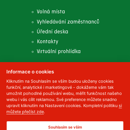
Volná místa
Vyhledávání zaměstnanců
Úřední deska
Kontakty
Virtuální prohlídka
Informace o cookies
Kliknutím na Souhlasím se vším budou uloženy cookies
© 2023
Univerzita Pardubice
,
Studentská 95
,
funkční, analytické i marketingové - dokážeme vám tak
532 10
Pardubice 2
umožnit pohodlné používání webu, měřit funkčnost našeho
Telefon:
466 036 111, 466 036 112, 466 036 113
webu i vás cílit reklamou. Své preference můžete snadno
upravit kliknutím na Nastavení cookies. Kompletní politiku
si
,
Správce webu
RSS
můžete přečíst zde
.
ID datové schránky:
f5vj9hu
Prohlášení o přístupnosti
Souhlasím se vším