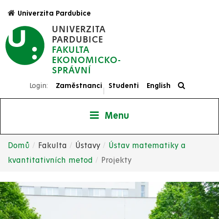
Přejít
Univerzita Pardubice
k
UNIVERZITA
hlavnímu
PARDUBICE
obsahu
FAKULTA
EKONOMICKO-
SPRÁVNÍ
Login:
Zaměstnanci
Studenti
English
|
Menu
Domů
Fakulta
Ústavy
Ústav matematiky a
Drobečková
kvantitativních metod
Projekty
navigace