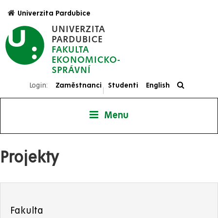
Přejít
Univerzita Pardubice
k
UNIVERZITA
hlavnímu
PARDUBICE
obsahu
FAKULTA
EKONOMICKO-
SPRÁVNÍ
Login:
Zaměstnanci
Studenti
English
|
Menu
Projekty
Fakulta