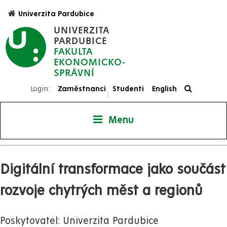
Přejít
Univerzita Pardubice
k
UNIVERZITA
hlavnímu
PARDUBICE
obsahu
FAKULTA
EKONOMICKO-
SPRÁVNÍ
Login:
Zaměstnanci
Studenti
English
|
Menu
Digitální transformace jako součást
rozvoje chytrých měst a regionů
Poskytovatel: Univerzita Pardubice