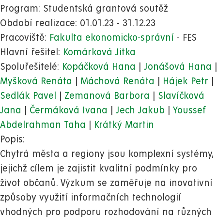
Program: Studentská grantová soutěž
Období realizace: 01.01.23 - 31.12.23
Pracoviště:
Fakulta ekonomicko-správní
- FES
Hlavní řešitel:
Komárková Jitka
Spoluřešitelé:
Kopáčková Hana
|
Jonášová Hana
|
Myšková Renáta
|
Máchová Renáta
|
Hájek Petr
|
Sedlák Pavel
|
Zemanová Barbora
|
Slavíčková
Jana
|
Čermáková Ivana
|
Jech Jakub
|
Youssef
Abdelrahman Taha
|
Krátký Martin
Popis:
Chytrá města a regiony jsou komplexní systémy,
jejichž cílem je zajistit kvalitní podmínky pro
život občanů. Výzkum se zaměřuje na inovativní
způsoby využití informačních technologií
vhodných pro podporu rozhodování na různých