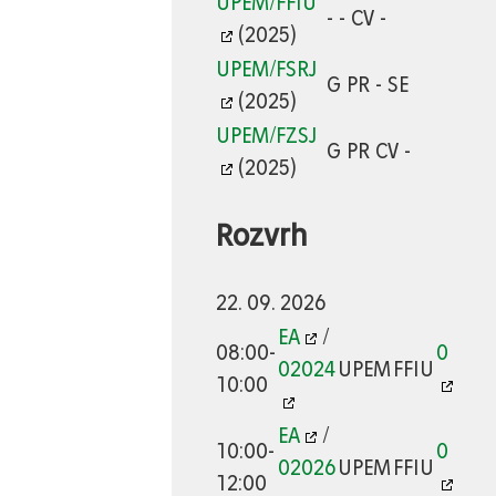
UPEM/FFIU
- - CV -
(2025)
UPEM/FSRJ
G PR - SE
(2025)
UPEM/FZSJ
G PR CV -
(2025)
Rozvrh
22. 09. 2026
EA
/
08:00-
0
02024
UPEM
FFIU
10:00
EA
/
10:00-
0
02026
UPEM
FFIU
12:00