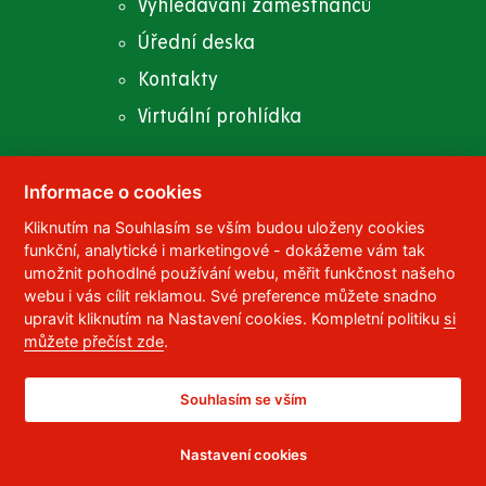
Vyhledávání zaměstnanců
Úřední deska
Kontakty
Virtuální prohlídka
Informace o cookies
Kliknutím na Souhlasím se vším budou uloženy cookies
© 2023
Univerzita Pardubice
,
Studentská 95
,
funkční, analytické i marketingové - dokážeme vám tak
532 10
Pardubice 2
umožnit pohodlné používání webu, měřit funkčnost našeho
Telefon:
466 036 111, 466 036 112, 466 036 113
webu i vás cílit reklamou. Své preference můžete snadno
upravit kliknutím na Nastavení cookies. Kompletní politiku
si
,
Správce webu
RSS
můžete přečíst zde
.
ID datové schránky:
f5vj9hu
Prohlášení o přístupnosti
Souhlasím se vším
Nastavení cookies
CC BY-NC-ND 4.0 CZ