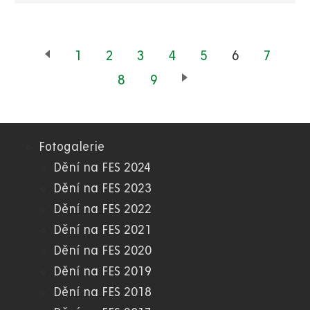
Page
1
Page
2
Page
3
Page
4
Page
5
Aktuální
6
Page
7
stránka
Page
8
Page
9
Fotogalerie
03.
Dění na FES 2024
Dění na FES 2023
FES
Dění na FES 2022
Dění na FES 2021
Dění na FES 2020
Dění na FES 2019
Dění na FES 2018