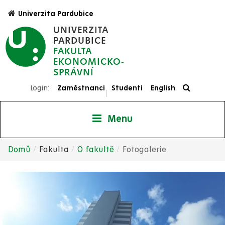
Přejít
Univerzita Pardubice
k
UNIVERZITA
hlavnímu
PARDUBICE
obsahu
FAKULTA
EKONOMICKO-
SPRÁVNÍ
Login:
Zaměstnanci
Studenti
English
|
Menu
Domů
Fakulta
O fakultě
Fotogalerie
Drobečková
navigace