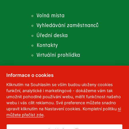
Volná místa
Vyhledávání zaměstnanců
Úřední deska
Kontakty
Virtuální prohlídka
Informace o cookies
© 2023
Univerzita Pardubice
,
Studentská 95
,
Kliknutím na Souhlasím se vším budou uloženy cookies
funkční, analytické i marketingové - dokážeme vám tak
532 10
Pardubice 2
umožnit pohodlné používání webu, měřit funkčnost našeho
Telefon:
466 036 111, 466 036 112, 466 036 113
webu i vás cílit reklamou. Své preference můžete snadno
upravit kliknutím na Nastavení cookies. Kompletní politiku
si
,
Správce webu
RSS
můžete přečíst zde
.
ID datové schránky:
f5vj9hu
Prohlášení o přístupnosti