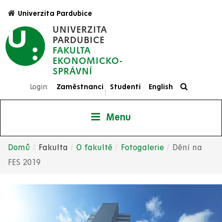
Přejít
Univerzita Pardubice
k
UNIVERZITA
hlavnímu
PARDUBICE
obsahu
FAKULTA
EKONOMICKO-
SPRÁVNÍ
Login:
Zaměstnanci
Studenti
English
|
Menu
Domů
Fakulta
O fakultě
Fotogalerie
Dění na
Drobečková
FES 2019
navigace