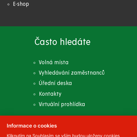
E-shop
Často hledáte
Volná místa
Vyhledávání zaměstnanců
Úřední deska
Kontakty
Virtuální prohlídka
Informace o cookies
© 2023
Univerzita Pardubice
,
Studentská 95
,
Kliknutím na Souhlasím se vším budou uloženy cookies