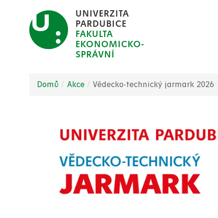
Přejít
UNIVERZITA
k
PARDUBICE
FAKULTA
hlavnímu
EKONOMICKO-
obsahu
SPRÁVNÍ
Domů
Akce
Vědecko-technický jarmark 2026
Drobečková
navigace