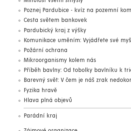
Minulost všemi smysly
Poznej Pardubice - kvíz na pozemní ko
Cesta světem bankovek
Pardubický kraj z výšky
Komunikace uměním: Vyjádřete své myšl
Požární ochrana
Mikroorganismy kolem nás
Příběh bavlny: Od tobolky bavlníku k tr
Barevný svět: V čem je náš zrak nedoko
Fyzika hravě
Hlava plná objevů
Parádní kraj
Zájmové organizace