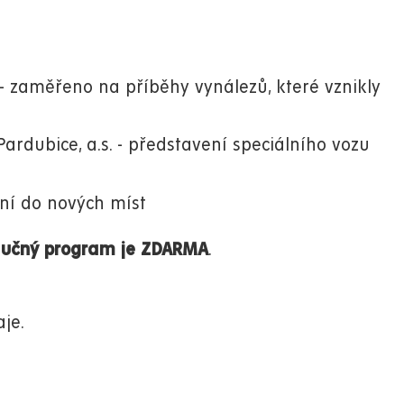
e - zaměřeno na příběhy vynálezů, které vznikly
Pardubice, a.s. - představení speciálního vozu
ání do nových míst
naučný program je ZDARMA
.
aje.