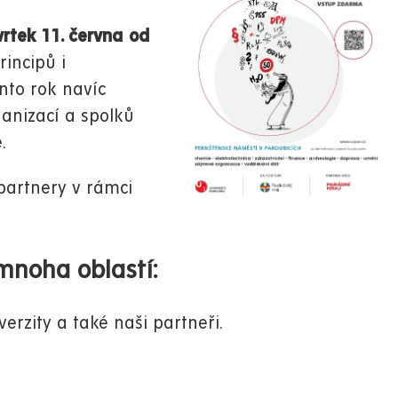
rtek 11. června od
rincipů i
nto rok navíc
anizací a spolků
e.
partnery v rámci
mnoha oblastí:
verzity a také naši partneři.