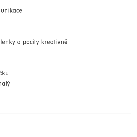
munikace
enky a pocity kreativně
ičku
nalý