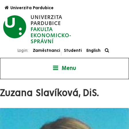
Přejít
Univerzita Pardubice
k
UNIVERZITA
hlavnímu
PARDUBICE
obsahu
FAKULTA
EKONOMICKO-
SPRÁVNÍ
Login:
Zaměstnanci
Studenti
English
|
Menu
Zuzana Slavíková, DiS.