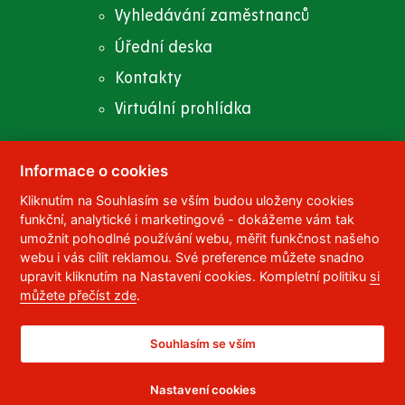
Vyhledávání zaměstnanců
Úřední deska
Kontakty
Virtuální prohlídka
Informace o cookies
Kliknutím na Souhlasím se vším budou uloženy cookies
© 2023
Univerzita Pardubice
,
Studentská 95
,
funkční, analytické i marketingové - dokážeme vám tak
532 10
Pardubice 2
umožnit pohodlné používání webu, měřit funkčnost našeho
Telefon:
466 036 111, 466 036 112, 466 036 113
webu i vás cílit reklamou. Své preference můžete snadno
upravit kliknutím na Nastavení cookies. Kompletní politiku
si
,
Správce webu
RSS
můžete přečíst zde
.
ID datové schránky:
f5vj9hu
Prohlášení o přístupnosti
Souhlasím se vším
Nastavení cookies
CC BY-NC-ND 4.0 CZ