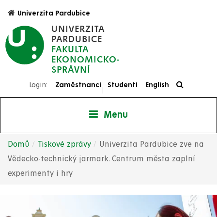
Přejít
Univerzita Pardubice
k
UNIVERZITA
hlavnímu
PARDUBICE
obsahu
FAKULTA
EKONOMICKO-
SPRÁVNÍ
Login:
Zaměstnanci
Studenti
English
|
Menu
Domů
Tiskové zprávy
Univerzita Pardubice zve na
Drobečková
Vědecko-technický jarmark. Centrum města zaplní
experimenty i hry
navigace