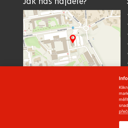
Jak nás najdete?
Inf
Klik
mark
© 2023
Univerzita Pardubice
,
Studentská
měři
snad
Telefon:
466 036 111, 466 036 112, 466 03
přeč
,
Správce webu
RSS
ID datové schránky:
f5vj9hu