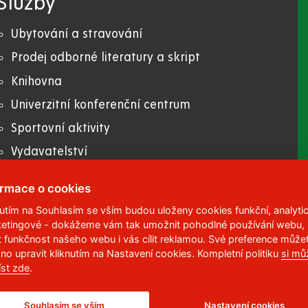
Služby
Ubytování a stravování
Prodej odborné literatury a skript
Knihovna
Univerzitní konferenční centrum
Sportovní aktivity
Vydavatelství
E-shop
ormace o cookies
nutím na Souhlasím se vším budou uloženy cookies funkční, analytic
etingové - dokážeme vám tak umožnit pohodlné používání webu,
 95
,
532 10
Pardubice 2
t funkčnost našeho webu i vás cílit reklamou. Své preference může
no upravit kliknutím na Nastavení cookies. Kompletní politiku
si mů
6 113
íst zde
.
Souhlasím se vším
Nastavení cookies