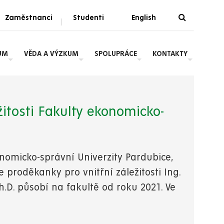
Zaměstnanci
Studenti
English
|
UM
VĚDA A VÝZKUM
SPOLUPRÁCE
KONTAKTY
itosti Fakulty ekonomicko-
konomicko-správní Univerzity Pardubice,
e proděkanky pro vnitřní záležitosti Ing.
Ph.D. působí na fakultě od roku 2021. Ve