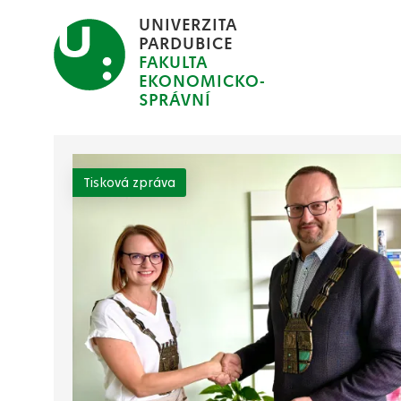
Přejít
UNIVERZITA
k
PARDUBICE
FAKULTA
hlavnímu
EKONOMICKO-
obsahu
SPRÁVNÍ
Tisková zpráva