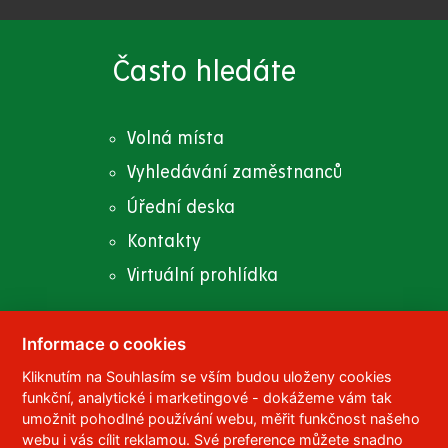
Často hledáte
Volná místa
Vyhledávání zaměstnanců
Úřední deska
Kontakty
Virtuální prohlídka
Informace o cookies
Kliknutím na Souhlasím se vším budou uloženy cookies
© 2023
Univerzita Pardubice
,
Studentská 95
,
funkční, analytické i marketingové - dokážeme vám tak
532 10
Pardubice 2
umožnit pohodlné používání webu, měřit funkčnost našeho
Telefon:
466 036 111, 466 036 112, 466 036 113
webu i vás cílit reklamou. Své preference můžete snadno