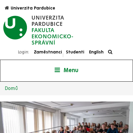
Přejít
Univerzita Pardubice
k
UNIVERZITA
hlavnímu
PARDUBICE
obsahu
FAKULTA
EKONOMICKO-
SPRÁVNÍ
Login:
Zaměstnanci
Studenti
English
|
Menu
Domů
Drobečková
navigace