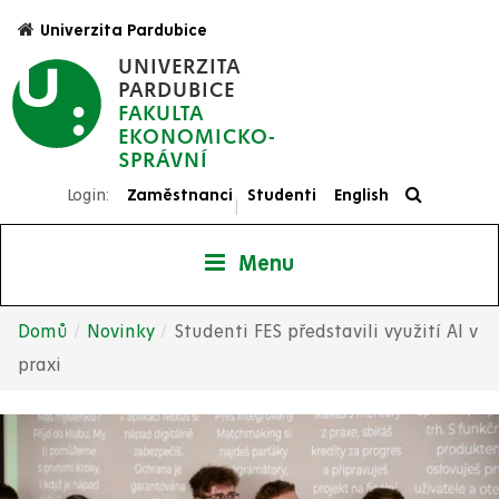
Přejít
Univerzita Pardubice
k
UNIVERZITA
hlavnímu
PARDUBICE
obsahu
FAKULTA
EKONOMICKO-
SPRÁVNÍ
Login:
Zaměstnanci
Studenti
English
|
Menu
Domů
Novinky
Studenti FES představili využití AI v
Drobečková
praxi
navigace