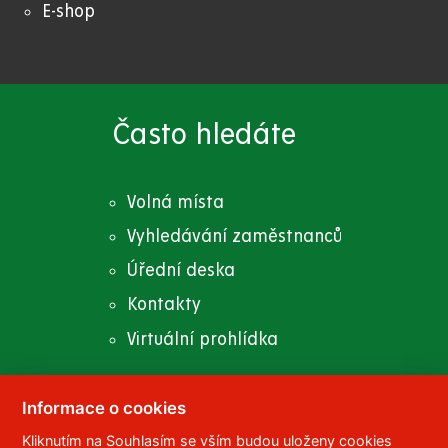
E-shop
Často hledáte
Volná místa
Vyhledávání zaměstnanců
Úřední deska
Kontakty
Virtuální prohlídka
Informace o cookies
Kliknutím na Souhlasím se vším budou uloženy cookies
© 2023
Univerzita Pardubice
,
Studentská 95
,