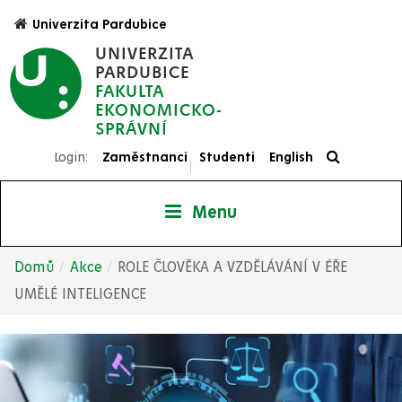
Přejít
Univerzita Pardubice
k
UNIVERZITA
hlavnímu
PARDUBICE
obsahu
FAKULTA
EKONOMICKO-
SPRÁVNÍ
Login:
Zaměstnanci
Studenti
English
|
Menu
Domů
Akce
ROLE ČLOVĚKA A VZDĚLÁVÁNÍ V ÉŘE
Drobečková
UMĚLÉ INTELIGENCE
navigace