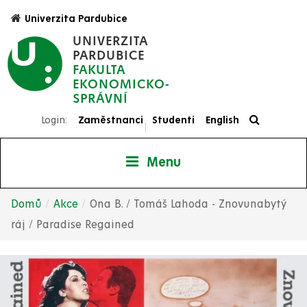
Přejít
Univerzita Pardubice
k
UNIVERZITA
hlavnímu
PARDUBICE
obsahu
FAKULTA
EKONOMICKO-
SPRÁVNÍ
Login:
Zaměstnanci
Studenti
English
|
Menu
Domů
Akce
Ona B. / Tomáš Lahoda - Znovunabytý
Drobečková
ráj / Paradise Regained
navigace