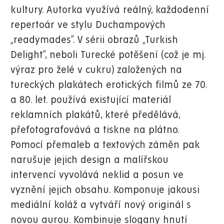
kultury. Autorka využívá reálný, každodenní
repertoár ve stylu Duchampových
„readymades“. V sérii obrazů „Turkish
Delight“, neboli Turecké potěšení (což je mj.
výraz pro želé v cukru) založených na
tureckých plakátech erotických filmů ze 70.
a 80. let. používá existující materiál
reklamních plakátů, které předělává,
přefotografovává a tiskne na plátno.
Pomocí přemaleb a textových záměn pak
narušuje jejich design a malířskou
intervencí vyvolává neklid a posun ve
vyznění jejich obsahu. Komponuje jakousi
mediální koláž a vytváří nový originál s
novou aurou. Kombinuje slogany hnutí