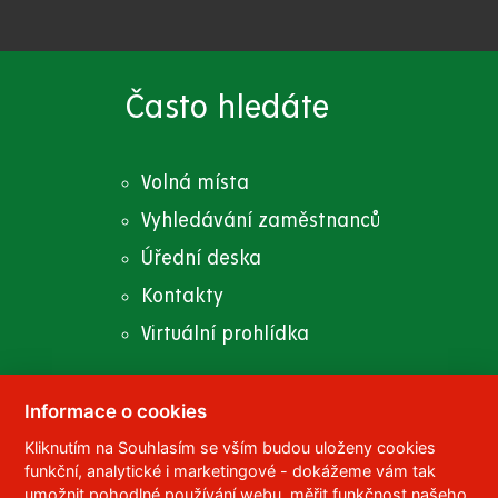
Často hledáte
Volná místa
Vyhledávání zaměstnanců
Úřední deska
Kontakty
Virtuální prohlídka
Informace o cookies
Kliknutím na Souhlasím se vším budou uloženy cookies
© 2023
Univerzita Pardubice
,
Studentská 95
,
funkční, analytické i marketingové - dokážeme vám tak
532 10
Pardubice 2
umožnit pohodlné používání webu, měřit funkčnost našeho