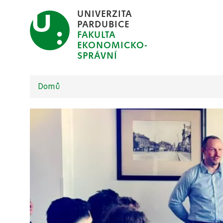
Přejít
UNIVERZITA
k
PARDUBICE
FAKULTA
hlavnímu
EKONOMICKO-
obsahu
SPRÁVNÍ
Domů
Drobečková
navigace